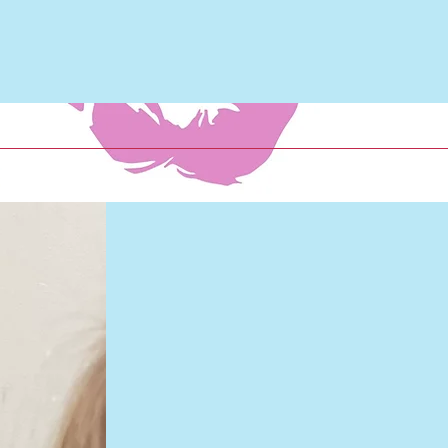
Un
Spie