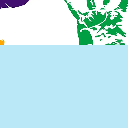
Willkommen
in
Spielgruppe Netstal
Ich helfe dir es selbst zu tun