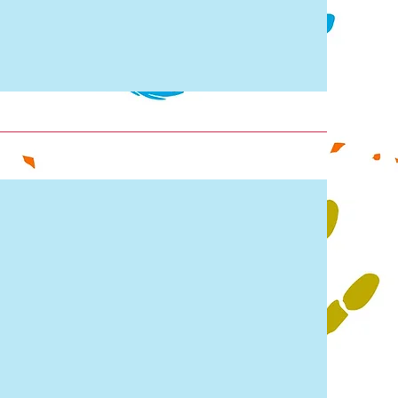
sere
lgruppe