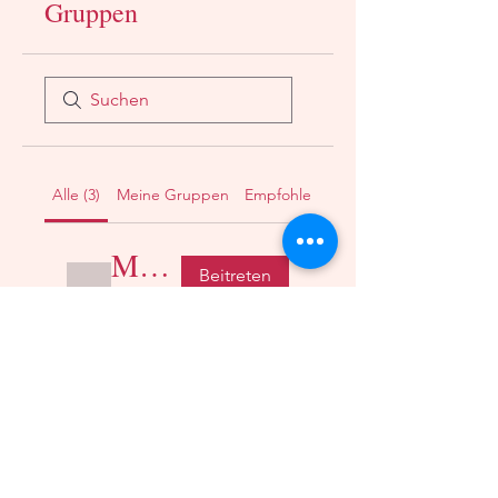
Gruppen
Alle (3)
Meine Gruppen
Empfohlene Gruppen
Meals & nutrition
Beitreten
Öffentlich
·
2 Mitglieder
Remote learning support
Beitreten
Öffentlich
·
1 Mitglied
Craft, activity and play ideas
Beitreten